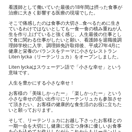
看護師として働いていた最後の18年間は摂った食事が
治療に大きく影響する医療の現場でした。
そこで痛感したのは食事の大切さ…食べるために生き
ているわけではないとしても一食一食の積み重ねが人
生を作り上げていると強く感じ、人生最後の仕事とし
て食に関わる仕事がしたいと願い、看護師を退職後調
理師学校に入学、調理師免許取得後、平成27年4月に
健康と栄養のバランスをテーマに小さなレストラン
Liten lycka（リーテンリュカ）をオープンしました。
Liten lyckaはスウェーデン語で「小さな幸せ」という
意味です。
人生を豊かにする小さな幸せ！
お客様の「美味しかったー」「楽しかったー」という
小さな幸せの思い出作りにリーテンリュカも参加させ
て頂きたい、お客様の健康的な食生活のお役に立ちた
いと願っております。
そして、リーテンリュカにお越し下さったお客様との
一期一会を大切にし健康に役立つ身体に優しいお食事
を心を込めてお作りしながらこれからもリーテンリュ